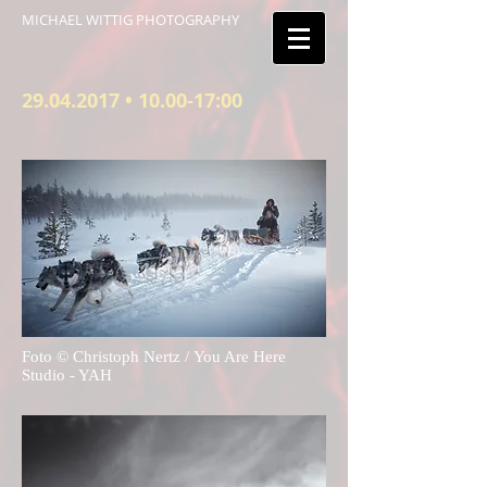
MICHAEL WITTIG PHOTOGRAPHY
29.04.2017
• 10.00-17:00
Foto © Christoph Nertz /
You Are Here
Studio - YAH