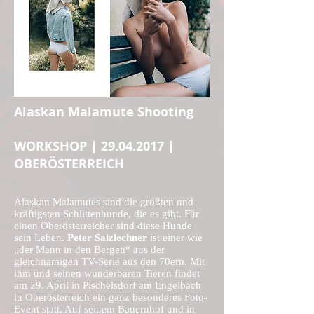
Alaskan Malamute Shooting
WORKSHOP |
29.04.2017
|
OBERÖSTERREICH
Alaskan Malamutes sind die größten und
kräftigsten Schlittenhunde, die es gibt. Für
einen Oberösterreicher sind diese Hunde
sein Leben.
Peter Salzlechner
ist einer wie
„der Mann in den Bergen“ aus der
gleichnamigen TV-Serie aus den 70ern. Mit
ihm und seinen wunderbaren Tieren findet
am 29. April in Pischelsdorf am Engelbach
in Oberösterreich ein ganz besonderes Foto-
Event statt. Auf seinem Bauernhof und in