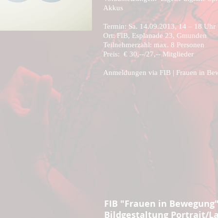
Akkus
Termin: Sa. 14.09.2013, 14 – 18 Uhr
Ort: FIB, Esplanade 23, Gmunden
Teilnehmerzahl: max. 8 Personen
Preis: € 30,--/27,-- Mitglieder
Anmeldungen via
FIB | Frauen in B
0
FIB "Frauen in Bewegung
Bildgestaltung Portrait/L