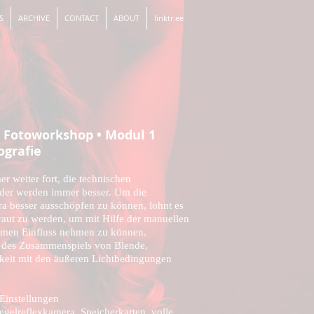
S
ARCHIVE
CONTACT
ABOUT
linktr.ee
" Fotoworkshop • Modul 1
ografie
er weiter fort, die technischen
lder werden immer besser. Um die
a besser ausschöpfen zu können, lohnt es
raut zu werden, um mit Hilfe der manuellen
hmen Einfluss nehmen zu können.
s des Zusammenspiels von Blende,
hkeit mit den äußeren Lichtbedingungen
Einstellungen
egelreflexkamera, Speicherkarten, volle