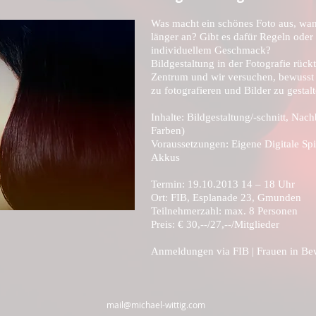
Was macht ein schönes Foto aus, wan
länger an? Gibt es dafür Regeln oder 
individuellem Geschmack?
Bildgestaltung in der Fotografie rüc
Zentrum und wir versuchen, bewusst od
zu fotografieren und Bilder zu gestalt
Inhalte: Bildgestaltung/-schnitt, Nac
Farben)
Voraussetzungen: Eigene Digitale Spi
Akkus
Termin: 19.10.2013 14 – 18 Uhr
Ort: FIB, Esplanade 23, Gmunden
Teilnehmerzahl: max. 8 Personen
Preis: € 30,--/27,--/Mitglieder
Anmeldungen via
FIB | Frauen in B
mail@michael-wittig.com